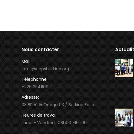
Nous contacter
Actuali
Mail:
infos@unpsburkina.org
Télephonne:
+226 2541109
Adresse:
03 BP 5215 Ouaga 03 / Burkina Faso
Heures de travail
Lundi - Vendredi: 08h00 -16h00