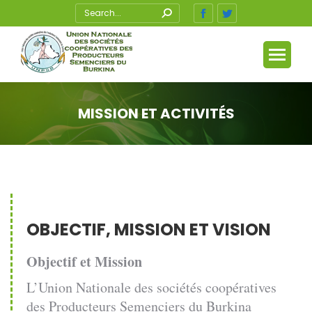
Recherche
Facebook
Twitter
:
page
page
opens
opens
in
in
new
new
window
window
MISSION ET ACTIVITÉS
Vous êtes ici :
OBJECTIF, MISSION ET VISION
Objectif et Mission
L’Union Nationale des sociétés coopératives
des Producteurs Semenciers du Burkina