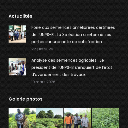
Facebook
Twitter
page
page
opens
opens
Actualités
in
in
Foire aux semences améliorées certifiées
new
new
de l’UNPS-B : La 3e édition a refermé ses
window
window
portes sur une note de satisfaction
22 juin 2026
Analyse des semences agricoles : Le
président de l’UNPS-B s’enquiert de l’état
d’avancement des travaux
19 mars 2026
Galerie photos