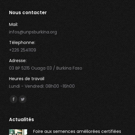
Nous contacter
Mail:
infos@unpsburkina.org
Télephonne:
+226 2541109
Adresse:
03 BP 5215 Ouaga 03 / Burkina Faso
Heures de travail
Lundi - Vendredi: 08h00 -16h00
Trouvez nous sur :
Facebook
Twitter
page
page
opens
opens
Actualités
in
in
Foire aux semences améliorées certifiées
new
new