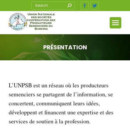
Recherche
Facebook
Twitter
:
page
page
opens
opens
in
in
new
new
window
window
PRÉSENTATION
Vous êtes ici :
L’UNPSB est un réseau où les producteurs
semenciers se partagent de l’information, se
concertent, communiquent leurs idées,
développent et financent une expertise et des
services de soutien à la profession.