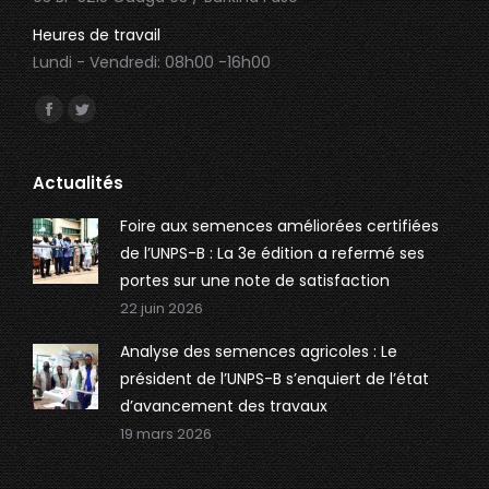
Heures de travail
Lundi - Vendredi: 08h00 -16h00
Trouvez nous sur :
Facebook
Twitter
page
page
opens
opens
Actualités
in
in
Foire aux semences améliorées certifiées
new
new
de l’UNPS-B : La 3e édition a refermé ses
window
window
portes sur une note de satisfaction
22 juin 2026
Analyse des semences agricoles : Le
président de l’UNPS-B s’enquiert de l’état
d’avancement des travaux
19 mars 2026