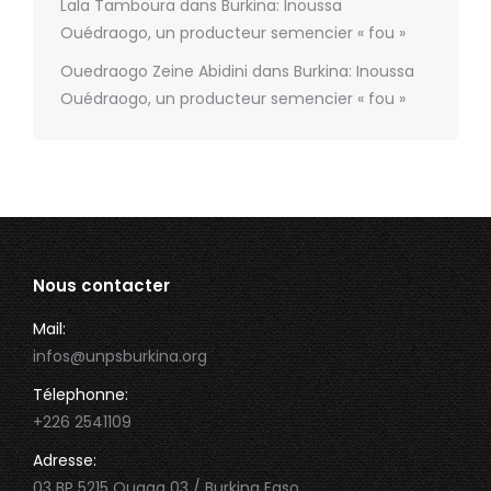
Lala Tamboura
dans
Burkina: Inoussa
Ouédraogo, un producteur semencier « fou »
Ouedraogo Zeine Abidini
dans
Burkina: Inoussa
Ouédraogo, un producteur semencier « fou »
Nous contacter
Mail:
infos@unpsburkina.org
Télephonne:
+226 2541109
Adresse:
03 BP 5215 Ouaga 03 / Burkina Faso