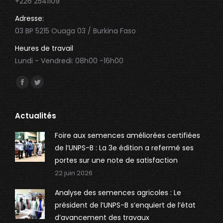
+226 2541109
Adresse:
03 BP 5215 Ouaga 03 / Burkina Faso
Heures de travail
Lundi - Vendredi: 08h00 -16h00
Trouvez nous sur :
Facebook
Twitter
page
page
opens
opens
Actualités
in
in
Foire aux semences améliorées certifiées
new
new
de l’UNPS-B : La 3e édition a refermé ses
window
window
portes sur une note de satisfaction
22 juin 2026
Analyse des semences agricoles : Le
président de l’UNPS-B s’enquiert de l’état
d’avancement des travaux