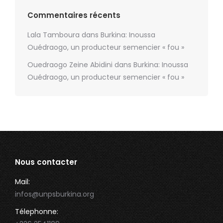
Commentaires récents
Lala Tamboura
dans
Burkina: Inoussa
Ouédraogo, un producteur semencier « fou »
Ouedraogo Zeine Abidini
dans
Burkina: Inoussa
Ouédraogo, un producteur semencier « fou »
Nous contacter
Mail:
infos@unpsburkina.org
Télephonne: